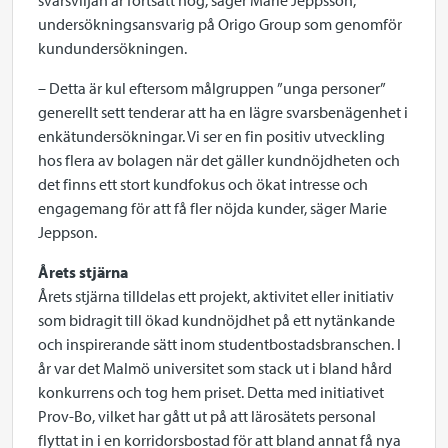
svarsviljan är fortsatt hög, säger Marie Jeppsson,
undersökningsansvarig på Origo Group som genomför
kundundersökningen.
– Detta är kul eftersom målgruppen ”unga personer”
generellt sett tenderar att ha en lägre svarsbenägenhet i
enkätundersökningar. Vi ser en fin positiv utveckling
hos flera av bolagen när det gäller kundnöjdheten och
det finns ett stort kundfokus och ökat intresse och
engagemang för att få fler nöjda kunder, säger Marie
Jeppson.
Årets stjärna
Årets stjärna tilldelas ett projekt, aktivitet eller initiativ
som bidragit till ökad kundnöjdhet på ett nytänkande
och inspirerande sätt inom studentbostadsbranschen. I
år var det Malmö universitet som stack ut i bland hård
konkurrens och tog hem priset. Detta med initiativet
Prov-Bo, vilket har gått ut på att lärosätets personal
flyttat in i en korridorsbostad för att bland annat få nya