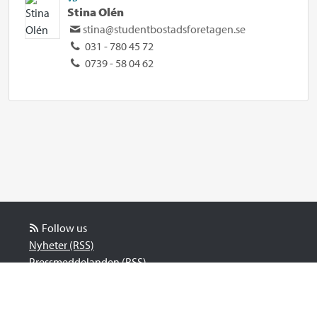
Stina Olén
stina@studentbostadsforetagen.se
031 - 780 45 72
0739 - 58 04 62
Follow us
Nyheter (RSS)
Pressmeddelanden (RSS)
Bloggposter (RSS)
Powered by Notified